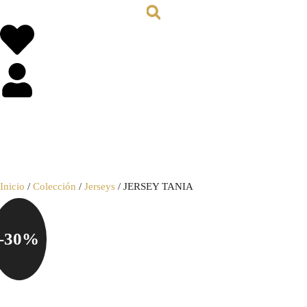
0,00
€
0
Inicio
/
Colección
/
Jerseys
/ JERSEY TANIA
-30%