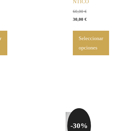
NTICO
60,00
€
30,00
€
r
Seleccionar
opciones
-30%