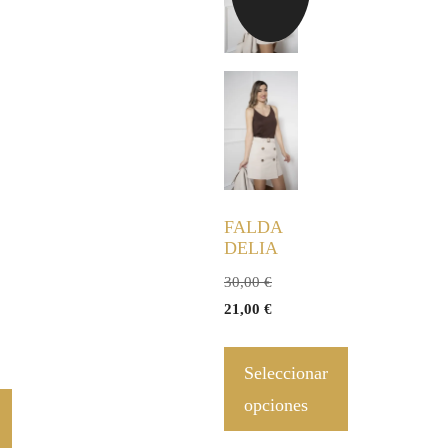
FALDA
DELIA
30,00
€
21,00
€
Seleccionar
opciones