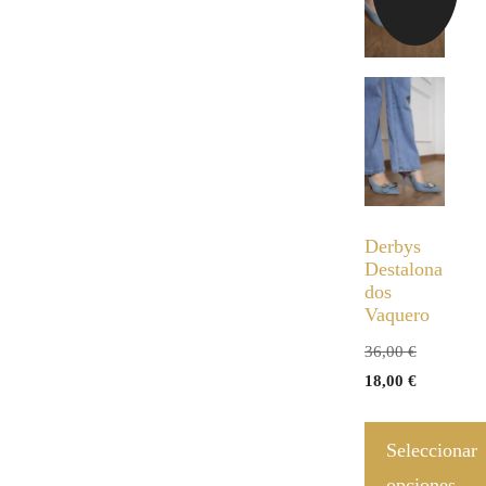
Derbys
Destalona
dos
Vaquero
36,00
€
18,00
€
Seleccionar
opciones