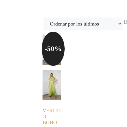
-50%
VESTID
O
BOHO