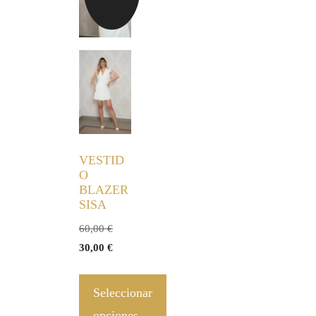
VESTID
O
BLAZER
SISA
60,00
€
30,00
€
Seleccionar
opciones