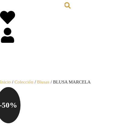
0,00
€
0
Inicio
/
Colección
/
Blusas
/ BLUSA MARCELA
-50%