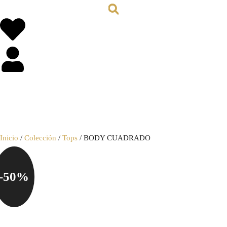
0,00
€
0
Inicio
/
Colección
/
Tops
/ BODY CUADRADO
-50%