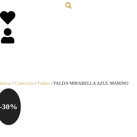
0,00
€
0
Inicio
/
Colección
/
Faldas
/ FALDA MIRABELLA AZUL MARINO
-30%