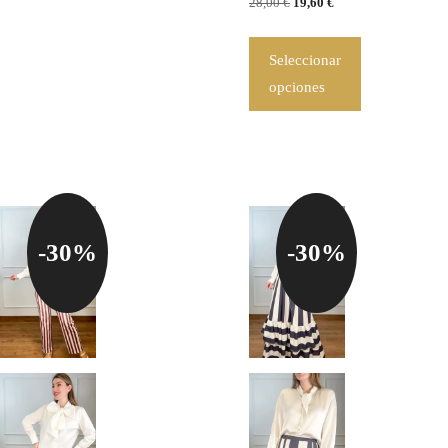
28,00
€
19,60
€
Seleccionar
opciones
-30%
-30%