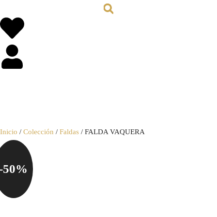
0,00
€
0
Inicio
/
Colección
/
Faldas
/ FALDA VAQUERA
-50%