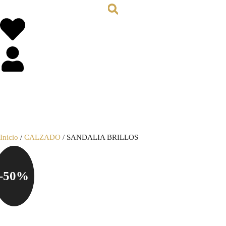
0,00
€
0
Inicio
/
CALZADO
/ SANDALIA BRILLOS
-50%